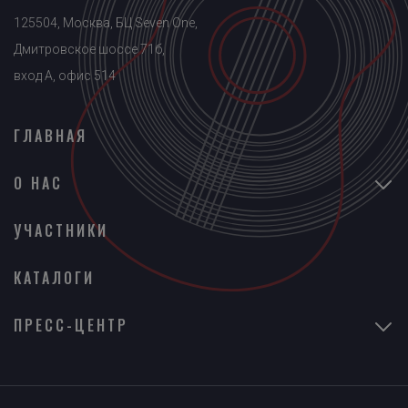
125504, Москва, БЦ Seven One,
Дмитровское шоссе 71б,
вход A, офис 514
ГЛАВНАЯ
О НАС
УЧАСТНИКИ
КАТАЛОГИ
ПРЕСС-ЦЕНТР